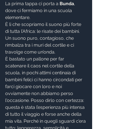
La prima tappa ci porta a 
Bunda
, 
dove ci fermiamo in una scuola 
elementare.
È lì che scopriamo il suono più forte 
di tutta l’Africa: le risate dei bambini.
Un suono puro, contagioso, che 
rimbalza tra i muri del cortile e ci 
travolge come un’onda.
È bastato un pallone per far 
scatenare il caos nel cortile della 
scuola, in pochi attimi centinaia di 
bambini felici ci hanno circondati per 
farci giocare con loro e noi 
ovviamente non abbiamo perso 
l'occasione. Posso dirlo con certezza: 
questa è stata l’esperienza più intensa 
di tutto il viaggio e forse anche della 
mia vita. Perché in quegli sguardi c’era 
tutto: leggerezza, semplicità e 