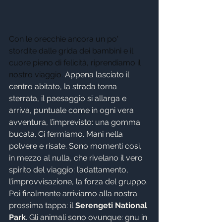
Con le orecchie ancora un po' 
stordite dalle grida dei bambini e il 
cuore pieno di felicità, riprendiamo il 
nostro viaggio. 
Appena lasciato il 
centro abitato, la strada torna 
sterrata, il paesaggio si allarga e 
arriva, puntuale come in ogni vera 
avventura, l’imprevisto: una gomma 
bucata. Ci fermiamo. Mani nella 
polvere e risate. Sono momenti così, 
in mezzo al nulla, che rivelano il vero 
spirito del viaggio: l’adattamento, 
l’improvvisazione, la forza del gruppo. 
Poi finalmente arriviamo alla nostra 
prossima tappa: il 
Serengeti National 
Park
. Gli animali sono ovunque: gnu in 