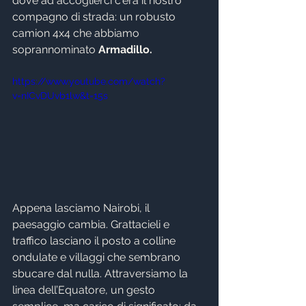
dove ad accoglierci c'era il nostro 
compagno di strada: un robusto 
camion 4x4 che abbiamo 
soprannominato 
Armadillo.
https://www.youtube.com/watch?
v=nICvDUvb1lw&t=15s
Appena lasciamo Nairobi, il 
paesaggio cambia. Grattacieli e 
traffico lasciano il posto a colline 
ondulate e villaggi che sembrano 
sbucare dal nulla. Attraversiamo la 
linea dell’Equatore, un gesto 