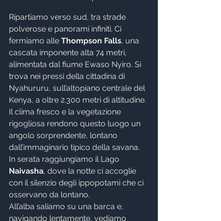
Ripartiamo verso sud, tra strade 
polverose e panorami infiniti. Ci 
fermiamo alle 
Thompson Falls
, una 
cascata imponente alta 74 metri, 
alimentata dal fiume Ewaso Nyiro. Si 
trova nei pressi della cittadina di 
Nyahururu, sull’altopiano centrale del 
Kenya, a oltre 2.300 metri di altitudine. 
Il clima fresco e la vegetazione 
rigogliosa rendono questo luogo un 
angolo sorprendente, lontano 
dall’immaginario tipico della savana. 
In serata raggiungiamo il Lago 
Naivasha
, dove la notte ci accoglie 
con il silenzio degli ippopotami che ci 
osservano da lontano. 
All’alba saliamo su una barca e, 
navigando lentamente, vediamo 