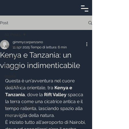
Post
All Posts
gimmycarpanzano
All Posts
11 apr 2025
Tempo di lettura: 6 min
Kenya e Tanzania: un
namibia
viaggio indimenticabile
tanzania
ospite
Questa è un'avventura nel cuore 
televisione
dell’Africa orientale, tra 
Kenya e 
Tanzania
, dove la 
Rift Valley
 spacca 
tv
la terra come una cicatrice antica e il 
passione viaggio
tempo rallenta, lasciando spazio alla 
meraviglia della natura.
terramater
È iniziato tutto all'aeroporto di Nairobi, 